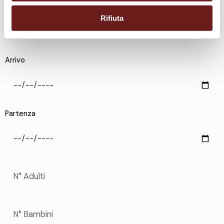
e
n
Rifiuta
s
o
Arrivo
Partenza