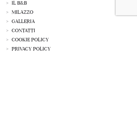
IL B&B
MILAZZO
GALLERIA
CONTATTI
COOKIE POLICY
PRIVACY POLICY
Camere
CAMERA CASTELLO
CAMERA GOLFO
CAMERA BORGO
© L’Antico Borgo - Credits
Synthetic Lab
.
All rights reserved.